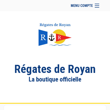
MENU COMPTE
Accueil
Retour à notre site
Facebook
Se connecter
Panier (
vide
)
Régates de Royan
La boutique officielle