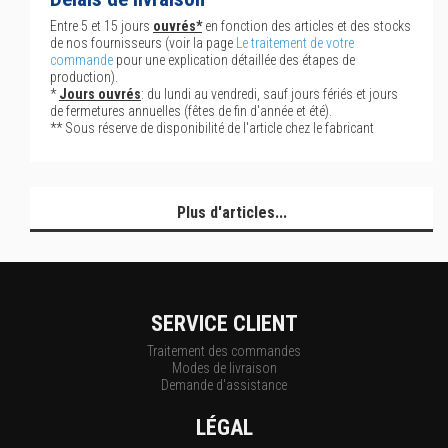
Entre 5 et 15 jours
ouvrés*
en fonction des articles et des stocks
de nos fournisseurs (voir la page
Le traitement de votre
commande
pour une explication détaillée des étapes de
production).
*
Jours ouvrés
: du lundi au vendredi, sauf jours fériés et jours
de fermetures annuelles (fêtes de fin d'année et été).
** Sous réserve de disponibilité de l'article chez le fabricant
Plus d'articles...
SERVICE CLIENT
Traitement des commandes
Modes de livraison
Demande d'assistance
LÉGAL