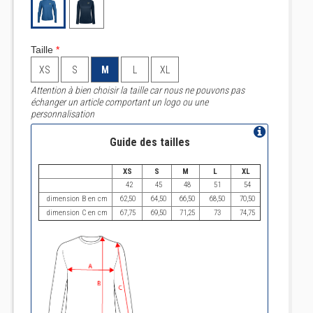
Taille
*
XS
S
M
L
XL
Attention à bien choisir la taille car nous ne pouvons pas
échanger un article comportant un logo ou une
personnalisation
Guide des tailles
XS
S
M
L
XL
42
45
48
51
54
dimension B en cm
62,50
64,50
66,50
68,50
70,50
dimension C en cm
67,75
69,50
71,25
73
74,75