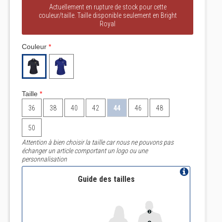
Actuellement en rupture de stock pour cette
couleur/taille. Taille disponible seulement en Bright
Royal
Couleur
*
Taille
*
36
38
40
42
44
46
48
50
Attention à bien choisir la taille car nous ne pouvons pas
échanger un article comportant un logo ou une
personnalisation
Guide des tailles