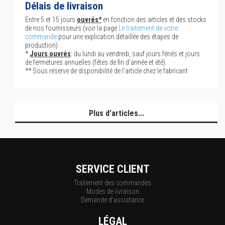
Délais de livraison
Entre 5 et 15 jours
ouvrés*
en fonction des articles et des stocks
de nos fournisseurs (voir la page
Le traitement de votre
commande
pour une explication détaillée des étapes de
production).
*
Jours ouvrés
: du lundi au vendredi, sauf jours fériés et jours
de fermetures annuelles (fêtes de fin d'année et été).
** Sous réserve de disponibilité de l'article chez le fabricant
Plus d'articles...
SERVICE CLIENT
Traitement des commandes
Modes de livraison
Demande d'assistance
LÉGAL